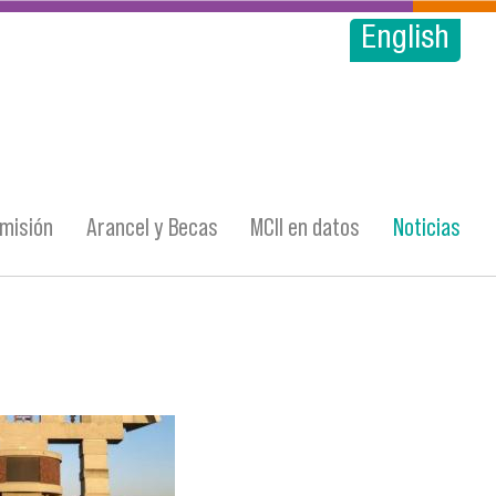
English
misión
Arancel y Becas
MCII en datos
Noticias