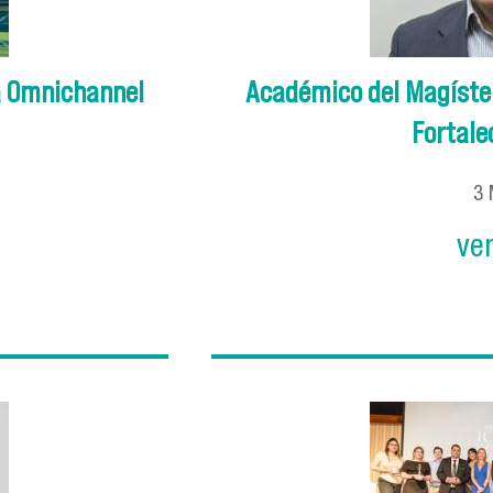
a Omnichannel
Académico del Magíster
Fortalec
3
ve