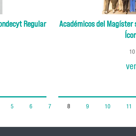
Fondecyt Regular
Académicos del Magíster 
Ícon
1
ve
5
6
7
8
9
10
11