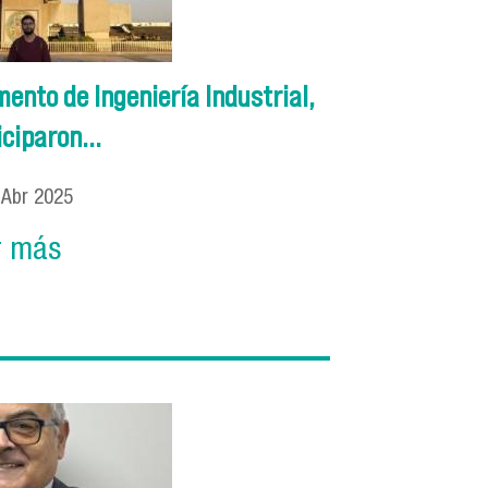
ento de Ingeniería Industrial,
ciparon...
2
Abr
2025
r más