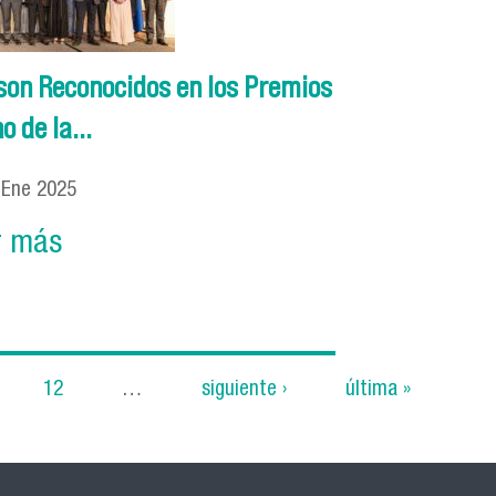
son Reconocidos en los Premios
o de la...
0
Ene
2025
r más
12
…
siguiente ›
última »