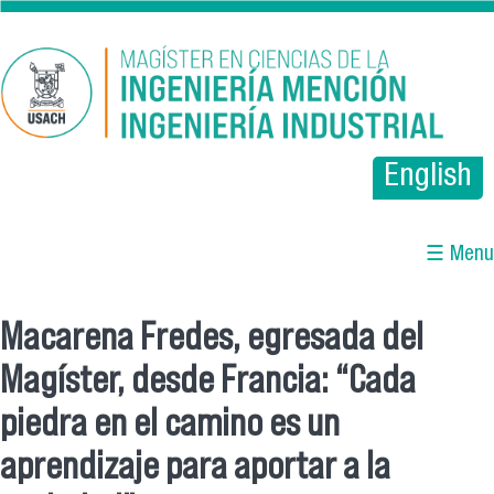
Pasar al contenido principal
English
☰ Menu
Macarena Fredes, egresada del
Se encuentra usted aquí
Magíster, desde Francia: “Cada
piedra en el camino es un
aprendizaje para aportar a la