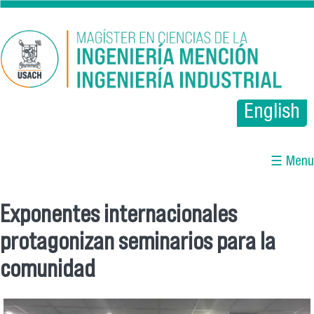
Pasar al contenido principal
English
☰ Menu
Exponentes internacionales
Se encuentra usted aquí
protagonizan seminarios para la
comunidad