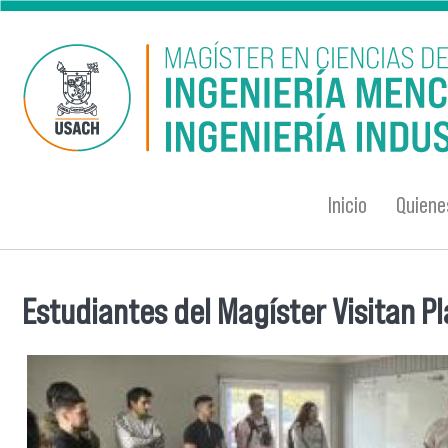
Pasar al contenido principal
Inicio
Quien
Estudiantes del Magíster Visitan P
Se encuentra usted aquí