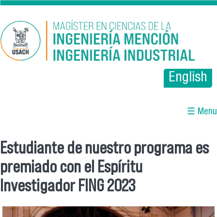
Pasar al contenido principal
English
☰ Menu
Estudiante de nuestro programa es
Se encuentra usted aquí
premiado con el Espíritu
Investigador FING 2023