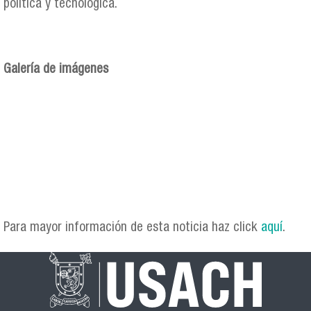
política y tecnológica.
Galería de imágenes
img_9787.jpg
img_9801.jpg
img_9830.jpg
img_9839.jpg
img_9844.jpg
Para mayor información de esta noticia haz click
aquí
.