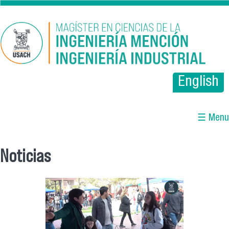
Pasar al contenido principal
English
☰ Menu
Noticias
Se encuentra usted aquí