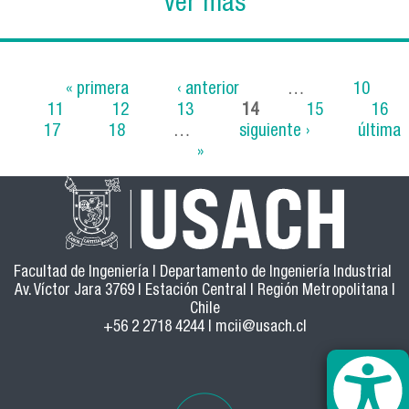
ver más
« primera
‹ anterior
…
10
11
12
13
14
15
16
Páginas
17
18
…
siguiente ›
última
»
Facultad de Ingeniería | Departamento de Ingeniería Industrial
Av. Víctor Jara 3769 | Estación Central | Región Metropolitana |
Chile
+56 2 2718 4244 |
mcii@usach.cl